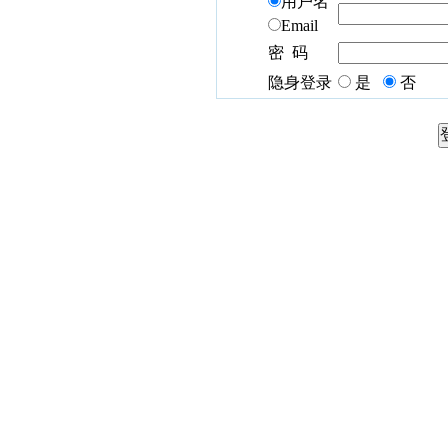
用户名
Email
密 码
隐身登录
是
否