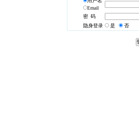
用户名
Email
密 码
隐身登录
是
否