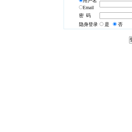
用户名
Email
密 码
隐身登录
是
否