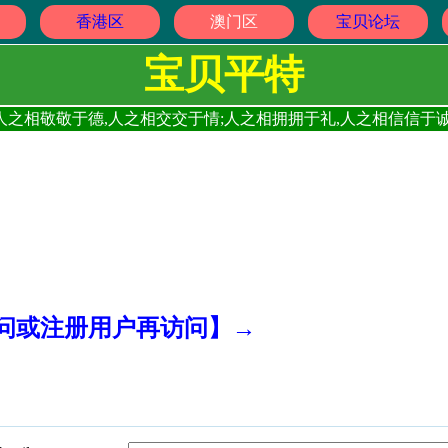
香港区
澳门区
宝贝论坛
宝贝平特
人之相敬敬于德,人之相交交于情;人之相拥拥于礼,人之相信信于诚
访问或注册用户再访问】→