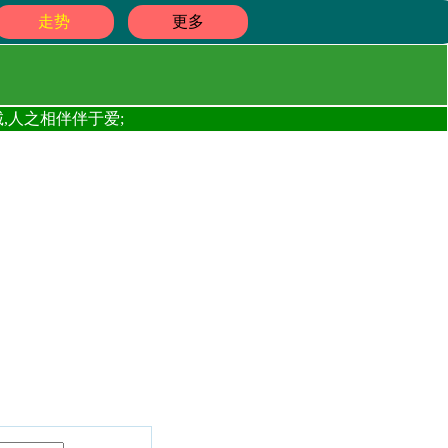
走势
更多
,人之相伴伴于爱;