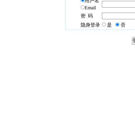
用户名
Email
密 码
隐身登录
是
否