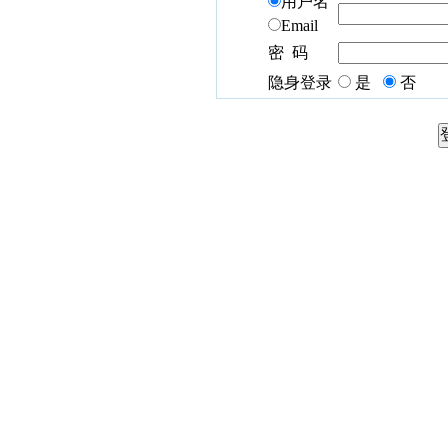
用户名
Email
密 码
隐身登录
是
否