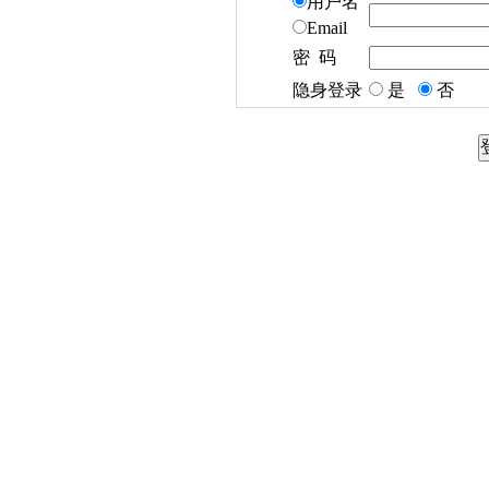
用户名
Email
密 码
隐身登录
是
否