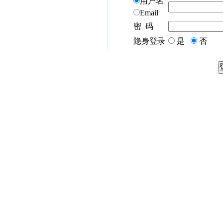
用户名
Email
密 码
隐身登录
是
否