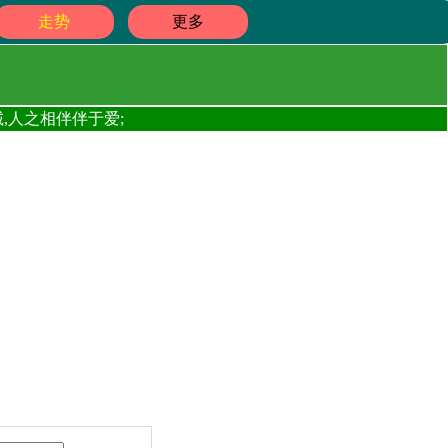
走势
更多
,人之相伴伴于爱;