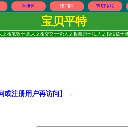
香港区
澳门区
宝贝论坛
宝贝平特
人之相敬敬于德,人之相交交于情;人之相拥拥于礼,人之相信信于诚
访问或注册用户再访问】→