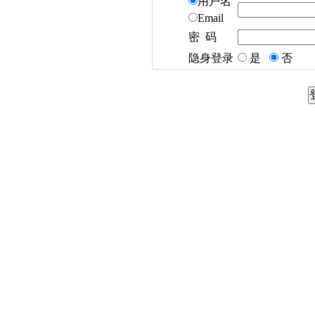
用户名
Email
密 码
隐身登录
是
否