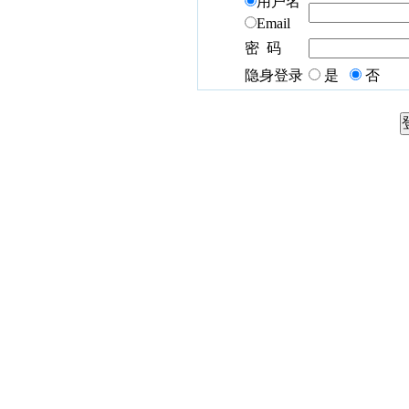
用户名
Email
密 码
隐身登录
是
否