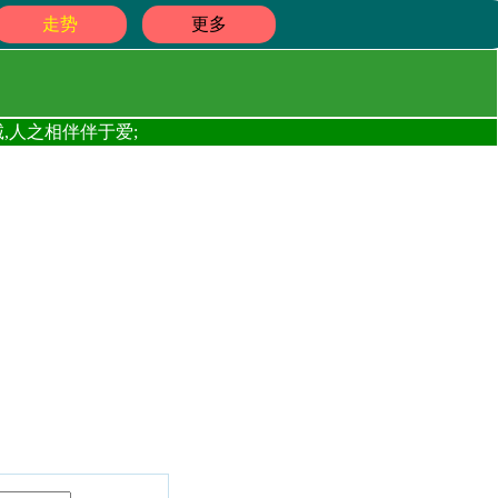
走势
更多
,人之相伴伴于爱;