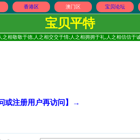
香港区
澳门区
宝贝论坛
宝贝平特
人之相敬敬于德,人之相交交于情;人之相拥拥于礼,人之相信信于诚
访问或注册用户再访问】→