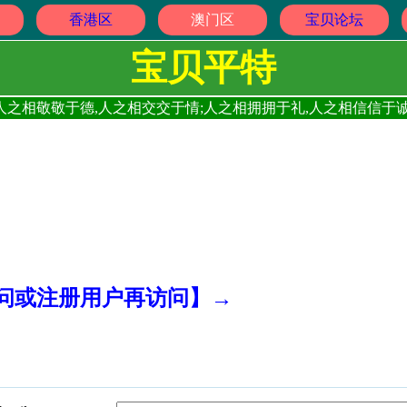
香港区
澳门区
宝贝论坛
宝贝平特
人之相敬敬于德,人之相交交于情;人之相拥拥于礼,人之相信信于诚
访问或注册用户再访问】→