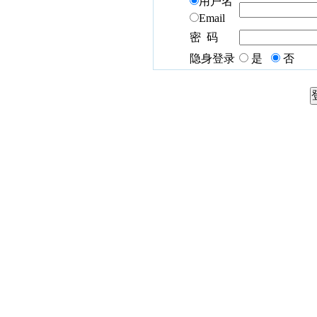
用户名
Email
密 码
隐身登录
是
否