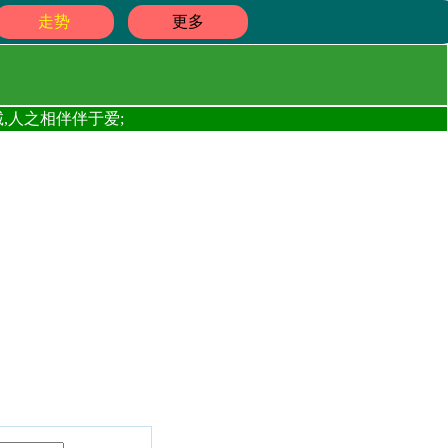
走势
更多
,人之相伴伴于爱;