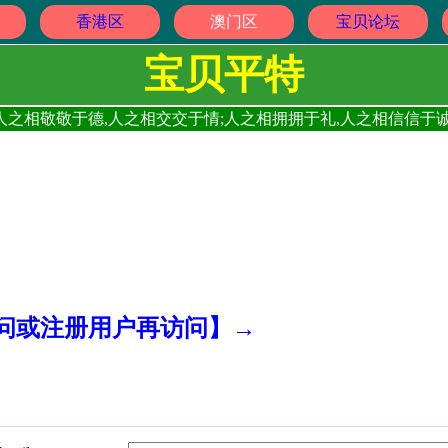
香港区
澳门区
宝贝论坛
宝贝平特
人之相敬敬于德,人之相交交于情;人之相拥拥于礼,人之相信信于诚
访问或注册用户再访问】→