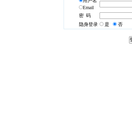
用户名
Email
密 码
隐身登录
是
否