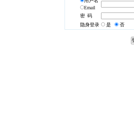
用户名
Email
密 码
隐身登录
是
否