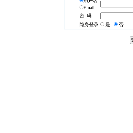
用户名
Email
密 码
隐身登录
是
否