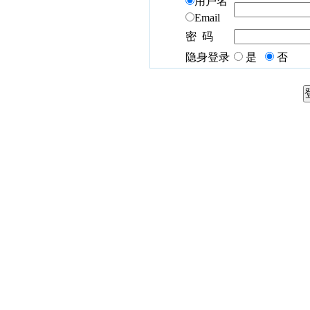
用户名
Email
密 码
隐身登录
是
否