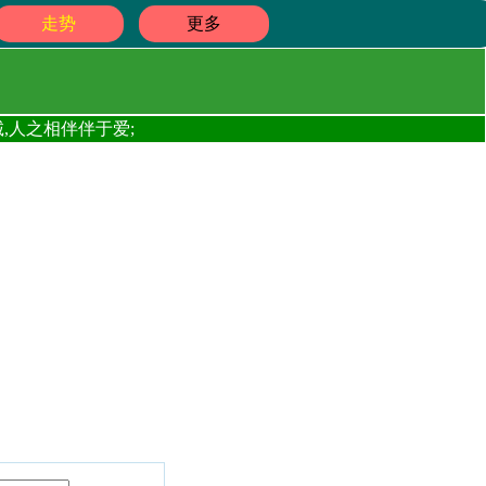
走势
更多
,人之相伴伴于爱;