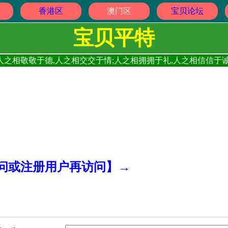
香港区
澳门区
宝贝论坛
宝贝平特
人之相敬敬于德,人之相交交于情;人之相拥拥于礼,人之相信信于诚
访问或注册用户再访问】→