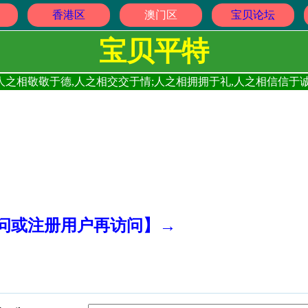
香港区
澳门区
宝贝论坛
宝贝平特
人之相敬敬于德,人之相交交于情;人之相拥拥于礼,人之相信信于诚
访问或注册用户再访问】→