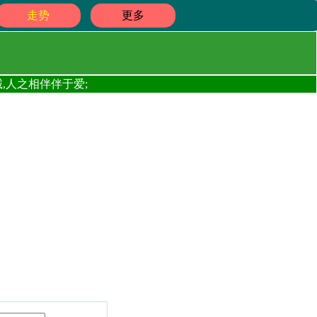
走势
更多
,人之相伴伴于爱;