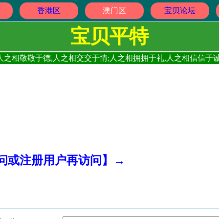
香港区
澳门区
宝贝论坛
宝贝平特
人之相敬敬于德,人之相交交于情;人之相拥拥于礼,人之相信信于诚
访问或注册用户再访问】→