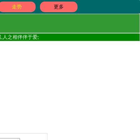
走势
更多
,人之相伴伴于爱;