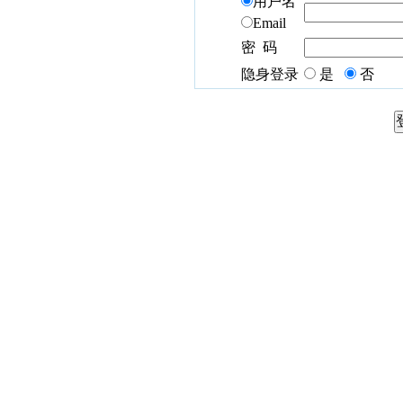
用户名
Email
密 码
隐身登录
是
否